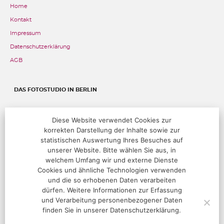
Home
Kontakt
Impressum
Datenschutzerklärung
AGB
DAS FOTOSTUDIO IN BERLIN
Fehrbelliner Straße 89, 10119 Berlin
Diese Website verwendet Cookies zur
korrekten Darstellung der Inhalte sowie zur
T:
+49 (0)30 283 05 68 00
@:
studio@hoffotografen.de
statistischen Auswertung Ihres Besuches auf
unserer Website. Bitte wählen Sie aus, in
welchem Umfang wir und externe Dienste
ÖFFNUNGSZEITEN
Cookies und ähnliche Technologien verwenden
und die so erhobenen Daten verarbeiten
Termine nur nach Vereinbarung
dürfen. Weitere Informationen zur Erfassung
und Verarbeitung personenbezogener Daten
finden Sie in unserer Datenschutzerklärung.
FOLGEN SIE UNS!