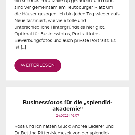
ein schönes Foto Make Up gezaubert und dann
sind wir gemeinsam am Teutoburger Platz um
die Häuser gezogen. Ich bin jeden Tag wieder aufs
Neue fasziniert, wie viele tolle und
unterschiedliche Hintergründe es hier gibt.
Optimal für Businessfotos, Portraitfotos,
Bewerbungsfotos und auch private Portraits. Es
ist […]
WEITERLESEN
Businessfotos für die „splendid-
akademie“
24.07.25 | 16:07
Rosa und ich hatten Glück: Andrea Lederer und
Dr.Bettina Ritter-Mamczek von der splendid-