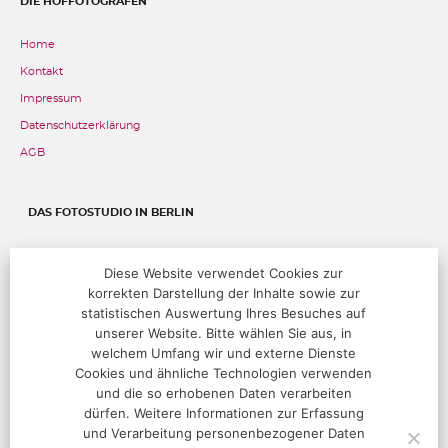
DIE HOFFOTOGRAFEN
Home
Kontakt
Impressum
Datenschutzerklärung
AGB
DAS FOTOSTUDIO IN BERLIN
Fehrbelliner Straße 89, 10119 Berlin
Diese Website verwendet Cookies zur
korrekten Darstellung der Inhalte sowie zur
T:
+49 (0)30 283 05 68 00
@:
studio@hoffotografen.de
statistischen Auswertung Ihres Besuches auf
unserer Website. Bitte wählen Sie aus, in
welchem Umfang wir und externe Dienste
ÖFFNUNGSZEITEN
Cookies und ähnliche Technologien verwenden
und die so erhobenen Daten verarbeiten
Termine nur nach Vereinbarung
dürfen. Weitere Informationen zur Erfassung
und Verarbeitung personenbezogener Daten