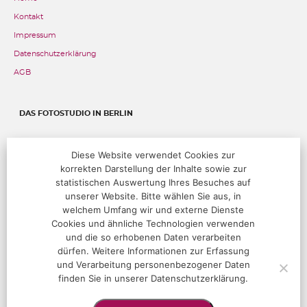
Kontakt
Impressum
Datenschutzerklärung
AGB
DAS FOTOSTUDIO IN BERLIN
Fehrbelliner Straße 89, 10119 Berlin
Diese Website verwendet Cookies zur
korrekten Darstellung der Inhalte sowie zur
T:
+49 (0)30 283 05 68 00
@:
studio@hoffotografen.de
statistischen Auswertung Ihres Besuches auf
unserer Website. Bitte wählen Sie aus, in
welchem Umfang wir und externe Dienste
ÖFFNUNGSZEITEN
Cookies und ähnliche Technologien verwenden
und die so erhobenen Daten verarbeiten
Termine nur nach Vereinbarung
dürfen. Weitere Informationen zur Erfassung
und Verarbeitung personenbezogener Daten
finden Sie in unserer Datenschutzerklärung.
FOLGEN SIE UNS!