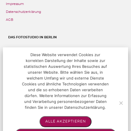
Impressum
Datenschutzerklärung
AGB
DAS FOTOSTUDIO IN BERLIN
Fehrbelliner Straße 89, 10119 Berlin
Diese Website verwendet Cookies zur
korrekten Darstellung der Inhalte sowie zur
T:
+49 (0)30 283 05 68 00
@:
studio@hoffotografen.de
statistischen Auswertung Ihres Besuches auf
unserer Website. Bitte wählen Sie aus, in
welchem Umfang wir und externe Dienste
ÖFFNUNGSZEITEN
Cookies und ähnliche Technologien verwenden
und die so erhobenen Daten verarbeiten
Termine nur nach Vereinbarung
dürfen. Weitere Informationen zur Erfassung
und Verarbeitung personenbezogener Daten
finden Sie in unserer Datenschutzerklärung.
FOLGEN SIE UNS!
ALLE AKZEPTIEREN
Instagram