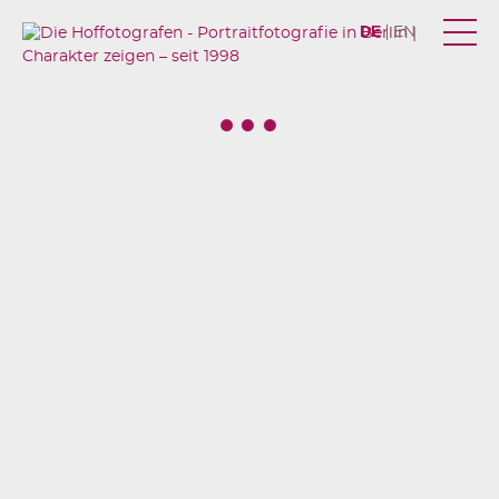
DE
EN