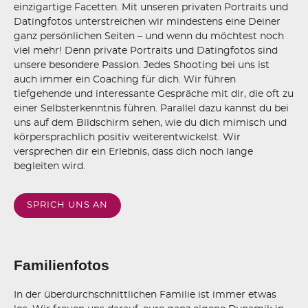
einzigartige Facetten. Mit unseren privaten Portraits und
Datingfotos unterstreichen wir mindestens eine Deiner
ganz persönlichen Seiten – und wenn du möchtest noch
viel mehr! Denn private Portraits und Datingfotos sind
unsere besondere Passion.
Jedes Shooting bei uns ist
auch immer ein Coaching für dich. Wir führen
tiefgehende und interessante Gespräche mit dir, die oft zu
einer Selbsterkenntnis führen. Parallel dazu kannst du bei
uns auf dem Bildschirm sehen, wie du dich mimisch und
körpersprachlich positiv weiterentwickelst. Wir
versprechen dir ein Erlebnis, dass dich noch lange
begleiten wird.
SPRICH UNS AN
Familienfotos
In der überdurchschnittlichen Familie ist immer etwas