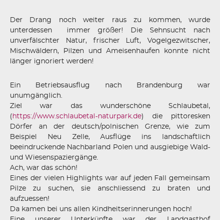
Der Drang noch weiter raus zu kommen, wurde
unterdessen immer größer! Die Sehnsucht nach
unverfälschter Natur, frischer Luft, Vogelgezwitscher,
Mischwäldern, Pilzen und Ameisenhaufen konnte nicht
länger ignoriert werden!
Ein Betriebsausflug nach Brandenburg war
unumgänglich.
Ziel war das wunderschöne Schlaubetal,
(
https://www.schlaubetal-naturpark.de
) die pittoresken
Dörfer an der deutsch/polnischen Grenze, wie zum
Beispiel Neu Zelle, Ausflüge ins landschaftlich
beeindruckende Nachbarland Polen und ausgiebige Wald-
und Wiesenspaziergänge.
Ach, war das schön!
Eines der vielen Highlights war auf jeden Fall gemeinsam
Pilze zu suchen, sie anschliessend zu braten und
aufzuessen!
Da kamen bei uns allen Kindheitserinnerungen hoch!
Eine unserer Unterkünfte war der Landgasthof