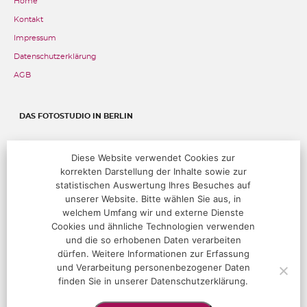
Home
Kontakt
Impressum
Datenschutzerklärung
AGB
DAS FOTOSTUDIO IN BERLIN
Fehrbelliner Straße 89, 10119 Berlin
Diese Website verwendet Cookies zur
korrekten Darstellung der Inhalte sowie zur
T:
+49 (0)30 283 05 68 00
@:
studio@hoffotografen.de
statistischen Auswertung Ihres Besuches auf
unserer Website. Bitte wählen Sie aus, in
welchem Umfang wir und externe Dienste
ÖFFNUNGSZEITEN
Cookies und ähnliche Technologien verwenden
und die so erhobenen Daten verarbeiten
Termine nur nach Vereinbarung
dürfen. Weitere Informationen zur Erfassung
und Verarbeitung personenbezogener Daten
finden Sie in unserer Datenschutzerklärung.
FOLGEN SIE UNS!