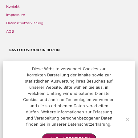
Kontakt
Impressum
Datenschutzerklärung
AGB
DAS FOTOSTUDIO IN BERLIN
Fehrbelliner Straße 89, 10119 Berlin
Diese Website verwendet Cookies zur
korrekten Darstellung der Inhalte sowie zur
T:
+49 (0)30 283 05 68 00
@:
studio@hoffotografen.de
statistischen Auswertung Ihres Besuches auf
unserer Website. Bitte wählen Sie aus, in
welchem Umfang wir und externe Dienste
ÖFFNUNGSZEITEN
Cookies und ähnliche Technologien verwenden
und die so erhobenen Daten verarbeiten
Termine nur nach Vereinbarung
dürfen. Weitere Informationen zur Erfassung
und Verarbeitung personenbezogener Daten
finden Sie in unserer Datenschutzerklärung.
FOLGEN SIE UNS!