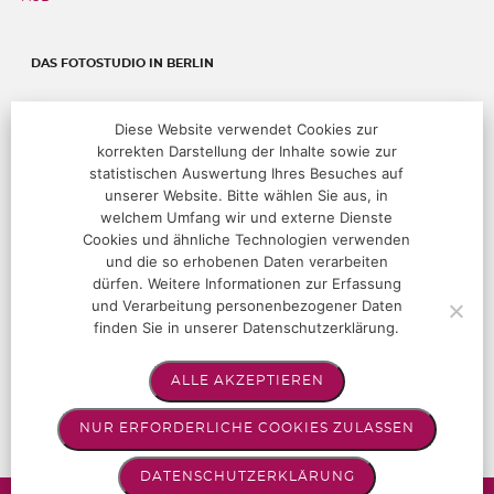
DAS FOTOSTUDIO IN BERLIN
Fehrbelliner Straße 89, 10119 Berlin
Diese Website verwendet Cookies zur
korrekten Darstellung der Inhalte sowie zur
T:
+49 (0)30 283 05 68 00
@:
studio@hoffotografen.de
statistischen Auswertung Ihres Besuches auf
unserer Website. Bitte wählen Sie aus, in
welchem Umfang wir und externe Dienste
ÖFFNUNGSZEITEN
Cookies und ähnliche Technologien verwenden
und die so erhobenen Daten verarbeiten
Termine nur nach Vereinbarung
dürfen. Weitere Informationen zur Erfassung
und Verarbeitung personenbezogener Daten
finden Sie in unserer Datenschutzerklärung.
FOLGEN SIE UNS!
ALLE AKZEPTIEREN
Instagram
Facebook
NUR ERFORDERLICHE COOKIES ZULASSEN
Linkedin
DATENSCHUTZERKLÄRUNG