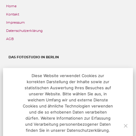
Home
Kontakt
Impressum
Datenschutzerklärung
AGB
DAS FOTOSTUDIO IN BERLIN
Fehrbelliner Straße 89, 10119 Berlin
Diese Website verwendet Cookies zur
korrekten Darstellung der Inhalte sowie zur
T:
+49 (0)30 283 05 68 00
@:
studio@hoffotografen.de
statistischen Auswertung Ihres Besuches auf
unserer Website. Bitte wählen Sie aus, in
welchem Umfang wir und externe Dienste
ÖFFNUNGSZEITEN
Cookies und ähnliche Technologien verwenden
und die so erhobenen Daten verarbeiten
Termine nur nach Vereinbarung
dürfen. Weitere Informationen zur Erfassung
und Verarbeitung personenbezogener Daten
finden Sie in unserer Datenschutzerklärung.
FOLGEN SIE UNS!